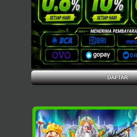
DAFTAR