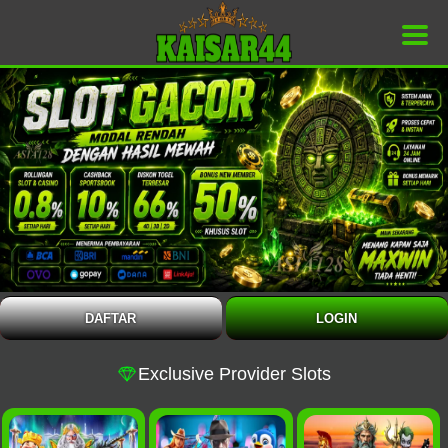
DAFTAR
LOGIN
Exclusive Provider Slots